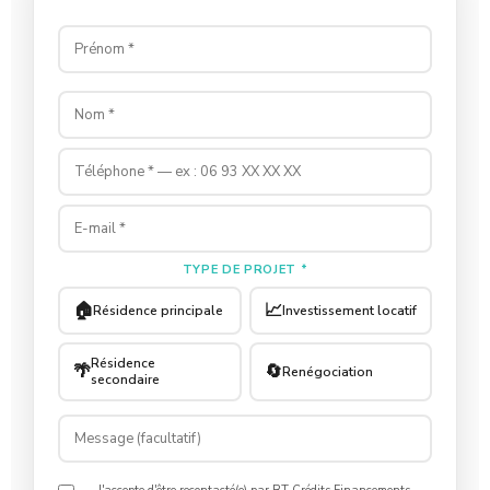
TYPE DE PROJET *
🏠
📈
Résidence principale
Investissement locatif
Résidence
🌴
🔄
Renégociation
secondaire